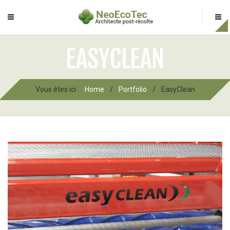
EASYCLEAN
Vous êtes ici :
Home
/
Portfolio
/
EasyClean