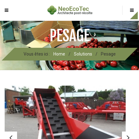
PESAGE
Vous êtes ici :
Home
/
Solutions
/
Pesage