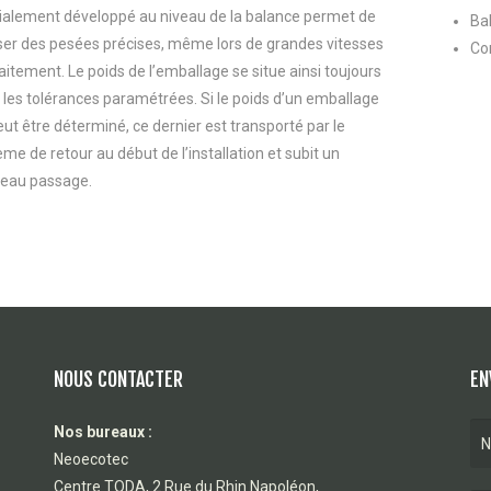
ialement développé au niveau de la balance permet de
Bal
iser des pesées précises, même lors de grandes vitesses
Co
aitement. Le poids de l’emballage se situe ainsi toujours
 les tolérances paramétrées. Si le poids d’un emballage
ut être déterminé, ce dernier est transporté par le
me de retour au début de l’installation et subit un
eau passage.
NOUS CONTACTER
EN
Nos bureaux :
Neoecotec
Centre TODA, 2 Rue du Rhin Napoléon,