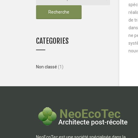
spéc
Recherche
réal
de tr
dans
ne pe
CATEGORIES
systè
nouv
Non classé
(1)
NeoEcoTec est une société spécialisée dans la