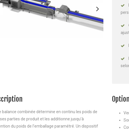
pers
ajus
selo
cription
Optio
e balance combinée détermine en continu les poids de
Ver
ses parties de produit et les additionne jusqu’à
So
ention du poids de l’emballage paramétré. Un dispositif
Co