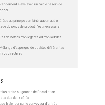
Rendement élevé avec un faible besoin de
onnel
Grâce au principe combiné, aucun autre
tage du poids de produit n’est nécessaire
Pas de bottes trop légères ou trop lourdes
Mélange d‘asperges de qualités différentes
n vos directives
ns
sion droite ou gauche de l‘installation
rties des deux côtés
upe fraîcheur sur le convoyeur d‘entrée