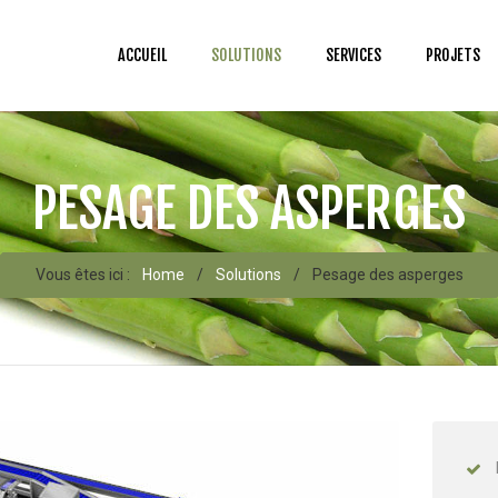
ACCUEIL
SOLUTIONS
SERVICES
PROJETS
PESAGE DES ASPERGES
Vous êtes ici :
Home
/
Solutions
/
Pesage des asperges