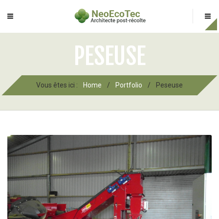
PESEUSE
Vous êtes ici :
Home
/
Portfolio
/
Peseuse