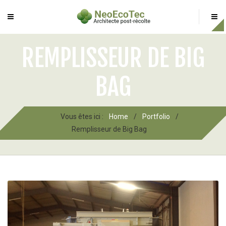
REMPLISSEUR DE BIG
BAG
Vous êtes ici :
Home
/
Portfolio
/
Remplisseur de Big Bag